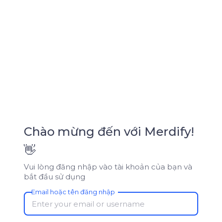
Chào mừng đến với Merdify!
👋
Vui lòng đăng nhập vào tài khoản của bạn và
bắt đầu sử dụng
Email hoặc tên đăng nhập