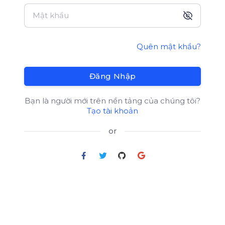
Mật khẩu
Quên mật khẩu?
Đăng Nhập
Bạn là người mới trên nền tảng của chúng tôi?
Tạo tài khoản
or